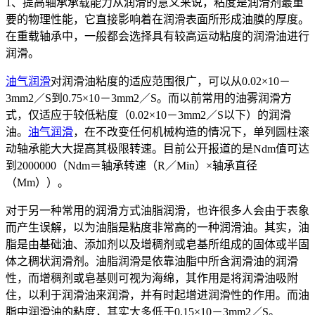
1、提高轴承承载能力从润滑的意义来说，粘度是润滑剂最重
要的物理性能，它直接影响着在润滑表面所形成油膜的厚度。
在重载轴承中，一般都会选择具有较高运动粘度的润滑油进行
润滑。
油气润滑
对润滑油粘度的适应范围很广，可以从0.02×10－
3mm2／S到0.75×10－3mm2／S。而以前常用的油雾润滑方
式，仅适应于较低粘度（0.02×10－3mm2／S以下）的润滑
油。
油气润滑
，在不改变任何机械构造的情况下，单列圆柱滚
动轴承能大大提高其极限转速。目前公开报道的是Ndm值可达
到2000000（Ndm＝轴承转速（R／Min）×轴承直径
（Mm））。
对于另一种常用的润滑方式油脂润滑，也许很多人会由于表象
而产生误解，以为油脂是粘度非常高的一种润滑油。其实，油
脂是由基础油、添加剂以及增稠剂或皂基所组成的固体或半固
体之稠状润滑剂。油脂润滑是依靠油脂中所含润滑油的润滑
性，而增稠剂或皂基则可视为海绵，其作用是将润滑油吸附
住，以利于润滑油来润滑，并有时起增进润滑性的作用。而油
脂中润滑油的粘度，其实大多低于0.15×10－3mm2／S。