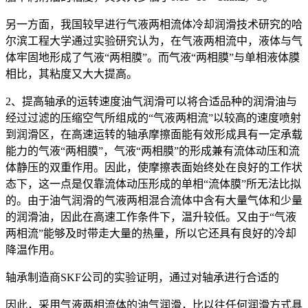
另一方面，我国较早进行气液两相流体冷却润滑技术研究的哈
尔滨工程大学通过实验研究认为，在气液两相流中，液体与气
体牢固地形成了气液“两相膜”。而气液“两相膜”与单相液体膜
相比，其粘度又大大提高。
2、提高轴承的运转速度油气润滑可以将合适品种的润滑油与
经过过滤的压缩空气所组成的“气液两相流”以较高的速度喷射
到润滑区，在高速运转的轴承摩擦面能有效形成具有一定承载
能力的气液“两相膜”，气液“两相膜”的形成兼有流体动压和流
体静压的双重作用。因此，使摩擦表面始终处在良好的工作状
态下，这一点是仅靠流体动压形成的单相“流体膜”所无法比拟
的。由于油气润滑的气液两相混合流体中含有大量气体和少量
的润滑油，因此在高速工作条件下，温升较低。又由于“气液
两相流”能够及时带走大量的热量，所以它还具有良好的冷却
降温作用。
轴承制造商SKF公司的实验证明，通过对轴承进行合适的
因此，采用气液两相流体的油气润滑，比以往任何润滑方式具