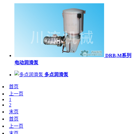
DRB-M系列
电动润滑泵
多点润滑泵
首页
上一页
1
2
末页
首页
上一页
末页