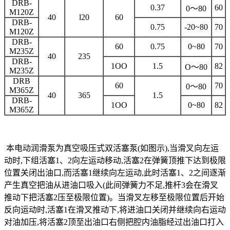
DRB-
0.37
60
0～80
M120Z
40
l20
60
DRB-
0.75
-20~80
70
M120Z
DRB-
60
0.75
0~80
70
M235Z
40
235
DRB-
1OO
1.5
82
O～80
M235Z
DRB
60
70
0～80
M365Z
40
365
1.5
DRB-
1OO
0~80
82
M365Z
本电动润滑泵为真空吸压式双活塞泵(如图示),当滑叉向左运
动时,下组活塞1、2向左运动移动,活塞2在弹簧顶推下达到极限
位置关闭出油口,而活塞1继续向左运动,此时活塞1、2之间逐渐
产生真空把油从进油口吸入(此间弹簧力不足,推杆3会在滑叉
推动下把活塞2压至极限位置)。当滑叉左移至极限位置后开始
反向运动时,活塞1在滑叉推动下,将进油口关闭并继续向右运动
对油加压,将活塞2顶至出油口右侧把腔内油脂经过出油口打入