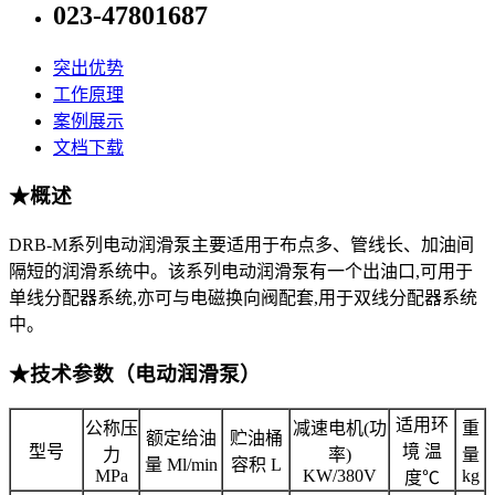
023-47801687
突出优势
工作原理
案例展示
文档下载
★概述
DRB-M系列电动润滑泵主要适用于布点多、管线长、加油间
隔短的润滑系统中。该系列电动润滑泵有一个出油口,可用于
单线分配器系统,亦可与电磁换向阀配套,用于双线分配器系统
中。
★技术参数（电动润滑泵）
适用环
公称压
减速电机(功
重
额定给油
贮油桶
型号
境 温
力
率)
量
量 Ml/min
容积 L
MPa
KW/380V
kg
度℃